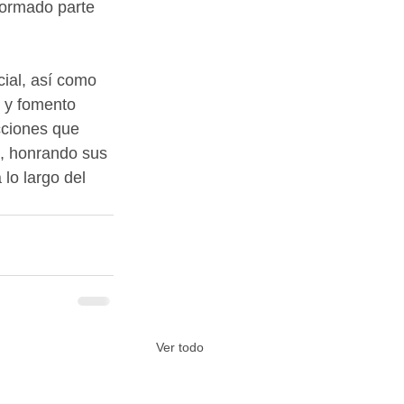
formado parte 
cial, así como 
l y fomento 
cciones que 
c, honrando sus 
 lo largo del 
Ver todo