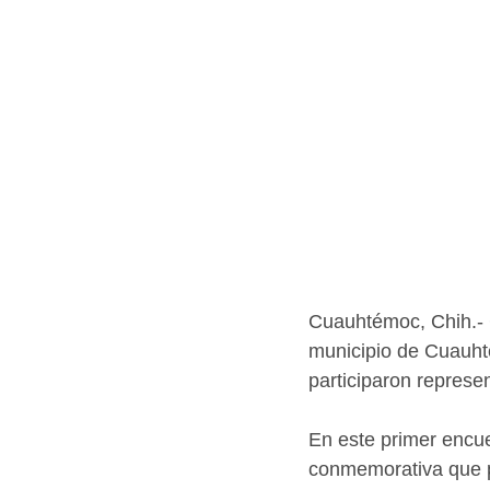
Cuauhtémoc, Chih.- C
municipio de Cuauhté
participaron represe
En este primer encue
conmemorativa que pe