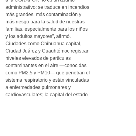
administrativo: se traduce en incendios 
más grandes, más contaminación y 
más riesgo para la salud de nuestras 
familias, especialmente para los niños 
y los adultos mayores”, afirmó. 
Ciudades como Chihuahua capital, 
Ciudad Juárez y Cuauhtémoc registran 
niveles elevados de partículas 
contaminantes en el aire —conocidas 
como PM2.5 y PM10— que penetran el 
sistema respiratorio y están vinculadas 
a enfermedades pulmonares y 
cardiovasculares; la capital del estado 
fue reportada como la ciudad con peor 
calidad del aire en el país durante el 
mes de marzo de 2026.