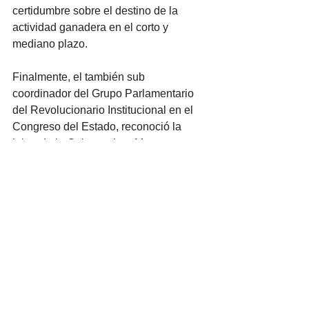
certidumbre sobre el destino de la 
actividad ganadera en el corto y 
mediano plazo. 
Finalmente, el también sub 
coordinador del Grupo Parlamentario 
del Revolucionario Institucional en el 
Congreso del Estado, reconoció la 
labor de la Gobernadora Maru 
Campos, así como sus esfuerzos por 
incidir en la pronta reapertura de la 
frontera. 
Ver todo
Entradas recientes