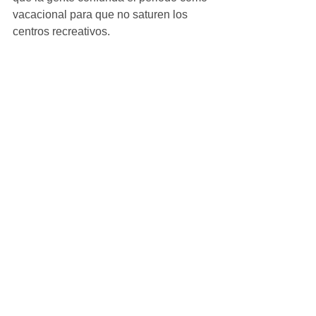
vacacional para que no saturen los 
centros recreativos.
“En caso de recibir visitas de paisanos, 
se deben tomar todas las 
precauciones, para hablar con ellos y 
estar pendientes de las sintomatología, 
que básicamente es igual a un 
resfriado pero con mucha fiebre, para 
acudir a una revisión profesional”, 
externó.
Gumaro Barrios Gallegos, subdirector 
de Epidemiología de la Secretaría de 
Salud presentó ante las y los 
presidentes municipales, el mapa de la 
distribución global de casos 
confirmados en el mundo.