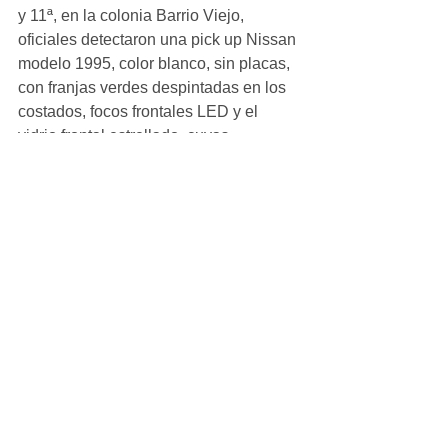
y 11ª, en la colonia Barrio Viejo, 
oficiales detectaron una pick up Nissan 
modelo 1995, color blanco, sin placas, 
con franjas verdes despintadas en los 
costados, focos frontales LED y el 
vidrio frontal estrellado, cuyas 
características coincidían con las del 
vehículo reportado minutos antes.
Ver todo
Entradas recientes