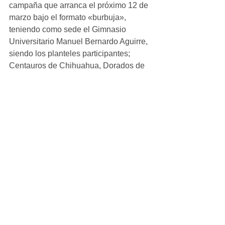
campaña que arranca el próximo 12 de 
marzo bajo el formato «burbuja», 
teniendo como sede el Gimnasio 
Universitario Manuel Bernardo Aguirre, 
siendo los planteles participantes; 
Centauros de Chihuahua, Dorados de 
Chihuahua, Indios de Ciudad Juárez, 
Soles de Ojinaga, Potros de Casas 
Grandes y Toros de Torreón.
Ver todo
Entradas recientes