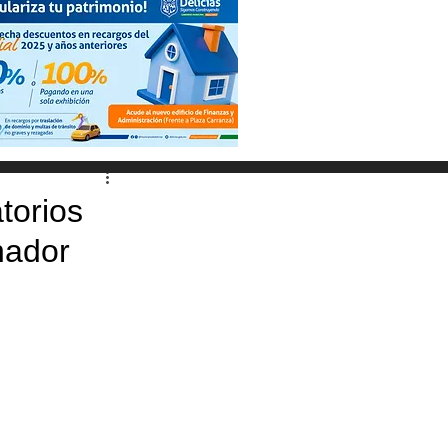
torios
nador