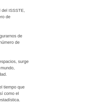
l del ISSSTE, 
ro de 
egurarnos de 
 número de 
 espacios, surge 
 mundo, 
dad.
el tiempo que 
sí como el 
stadística.