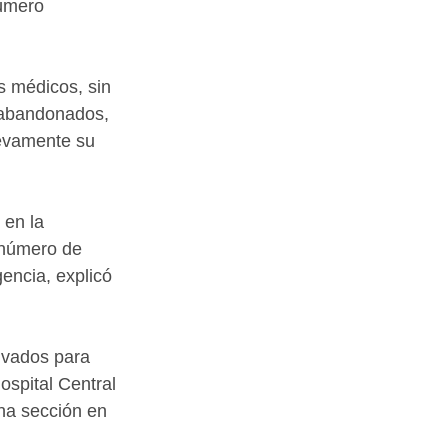
número 
s médicos, sin 
 abandonados, 
uevamente su 
en la 
 número de 
encia, explicó 
ivados para 
ospital Central 
una sección en 