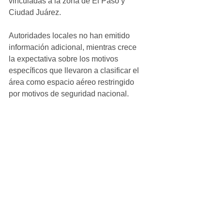
vinculadas a la zona de El Paso y 
Ciudad Juárez.
Autoridades locales no han emitido 
información adicional, mientras crece 
la expectativa sobre los motivos 
específicos que llevaron a clasificar el 
área como espacio aéreo restringido 
por motivos de seguridad nacional.
Se espera que en los próximos días las 
autoridades federales amplíen la 
información sobre esta medida 
extraordinaria.