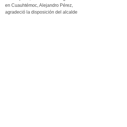
en Cuauhtémoc, Alejandro Pérez, 
agradeció la disposición del alcalde 
Beto Pérez para trabajar en 
colaboración un año más, y hacer 
posible un evento en el que parejas de 
Cuauhtémoc celebren su boda civil. 
Para más información, el número de la 
Oficialía del Registro Civil en 
Cuauhtémoc es: Teléfono: (625) 581 
9322.
Ver todo
Entradas recientes