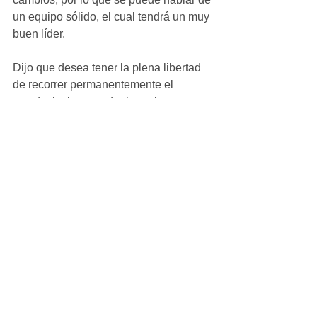
un equipo sólido, el cual tendrá un muy 
buen líder.
Dijo que desea tener la plena libertad 
de recorrer permanentemente el 
estado, incluso, poder hacerlo en 
Juárez, en lugar de estar acudiendo a 
los eventos como presidente municipal.
Ver todo
Entradas recientes