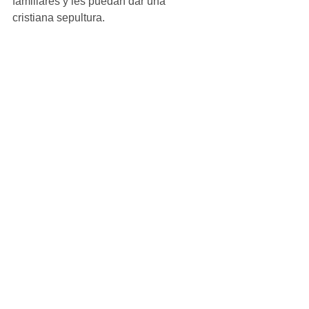
familiares y les puedan dar una 
cristiana sepultura.
Ver todo
Entradas recientes