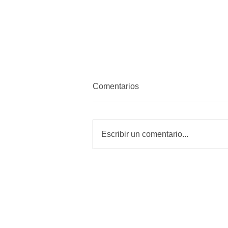
Comentarios
Escribir un comentario...
MORENA quiere amordazar a
periodistas con Reforma de
Telecomunicaciones: Alfredo
Chavez