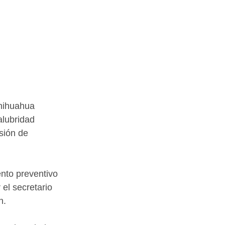
hihuahua 
alubridad 
sión de 
nto preventivo 
el secretario 
n.