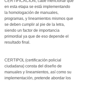
CERTIFICACIÓN, cabe mencionar que 
en esta etapa se está implementando 
la homologación de manuales, 
programas, y lineamientos mismos que 
se deben cumplir al pie de la letra, 
siendo un factor de importancia 
primordial ya que de eso depende el 
resultado final.
CERTIPOL (certificación policial 
ciudadana) consta del diseño de 
manuales y lineamientos, así como su 
implementación, pretende abordar los 
procesos estructurales de mayor 
importancia y asentar las bases para 
contar con una institución policial 
encaminada a un mejor desempeño y a 
brindar un servicio de mayor calidad 