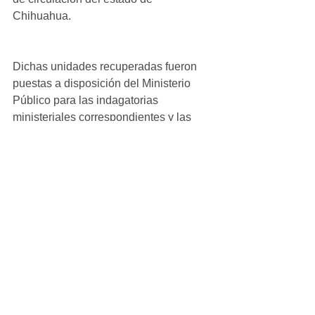
Chihuahua.
Dichas unidades recuperadas fueron 
puestas a disposición del Ministerio 
Público para las indagatorias 
ministeriales correspondientes y las 
diligencias para ser devueltos a sus 
propietarios.
Ver todo
Entradas recientes