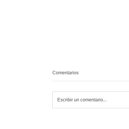
Comentarios
Escribir un comentario...
MORENA quiere amordazar a
periodistas con Reforma de