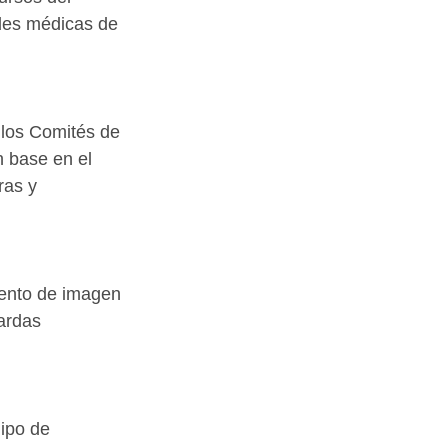
ades médicas de 
 los Comités de 
 base en el 
ras y 
iento de imagen 
ardas 
ipo de 