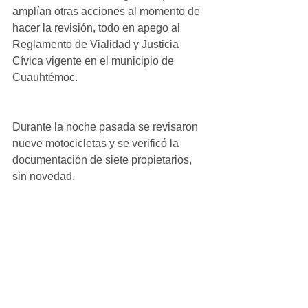
amplían otras acciones al momento de 
hacer la revisión, todo en apego al 
Reglamento de Vialidad y Justicia 
Cívica vigente en el municipio de 
Cuauhtémoc.
Durante la noche pasada se revisaron 
nueve motocicletas y se verificó la 
documentación de siete propietarios, 
sin novedad.
Cabe mencionar que, por ahora, el 
exhorto que hacen las autoridades de 
Vialidad para el uso del casco es 
preventivo. En caso de insistir en esta 
falta, se deberá aplicar el reglamento y 