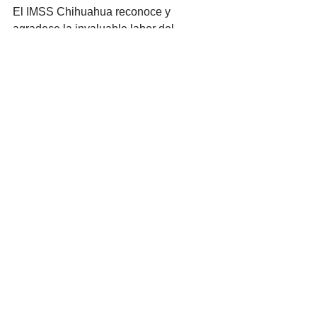
El IMSS Chihuahua reconoce y 
agradece la invaluable labor del 
personal de enfermería, cuyo 
compromiso y vocación representan un 
pilar fundamental en la atención 
médica. Su esfuerzo diario no solo 
salva vidas, sino que también 
humaniza el servicio de salud, 
convirtiéndose en un verdadero 
ejemplo de compasión y resiliencia.
Ver todo
Entradas recientes