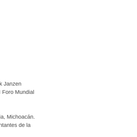
ck Janzen
I Foro Mundial 
lia, Michoacán. 
ntantes de la 