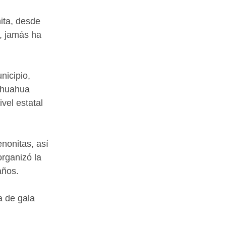
ita, desde 
, jamás ha 
icipio, 
ihuahua 
vel estatal 
nonitas, así 
organizó la 
ños. 
a de gala 