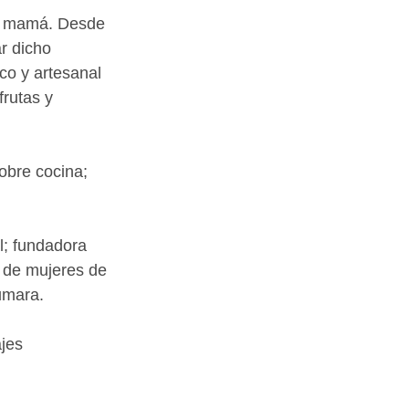
 su mamá. Desde 
r dicho 
co y artesanal 
rutas y 
obre cocina; 
l; fundadora 
 de mujeres de 
umara.
jes 