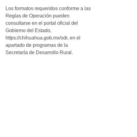
Los formatos requeridos conforme a las 
Reglas de Operación pueden 
consultarse en el portal oficial del 
Gobierno del Estado, 
https://chihuahua.gob.mx/sdr, en el 
apartado de programas de la 
Secretaría de Desarrollo Rural.
La recepción de solicitudes estará 
disponible a partir de la publicación de 
la convocatoria y hasta agotar la 
disponibilidad presupuestal.