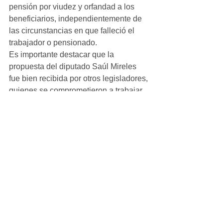
pensión por viudez y orfandad a los 
beneficiarios, independientemente de 
las circunstancias en que falleció el 
trabajador o pensionado.
Es importante destacar que la 
propuesta del diputado Saúl Mireles 
fue bien recibida por otros legisladores, 
quienes se comprometieron a trabajar 
en conjunto para analizar y discutir el 
tema en la siguiente sesión del 
Congreso del Estado.
Ver todo
Entradas recientes