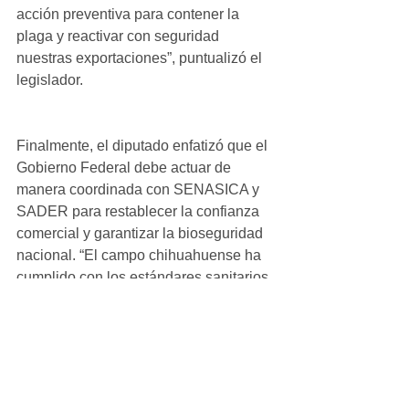
acción preventiva para contener la 
plaga y reactivar con seguridad 
nuestras exportaciones”, puntualizó el 
legislador.
Finalmente, el diputado enfatizó que el 
Gobierno Federal debe actuar de 
manera coordinada con SENASICA y 
SADER para restablecer la confianza 
comercial y garantizar la bioseguridad 
nacional. “El campo chihuahuense ha 
cumplido con los estándares sanitarios 
más altos; ahora corresponde a la 
Federación hacer lo propio para 
proteger a los productores y recuperar 
la estabilidad del sector”, concluyó 
Mireles Corral.