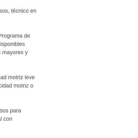
sos, técnico en 
Programa de 
isponibles 
s mayores y 
ad motriz leve 
idad motriz o 
bos para 
l con 