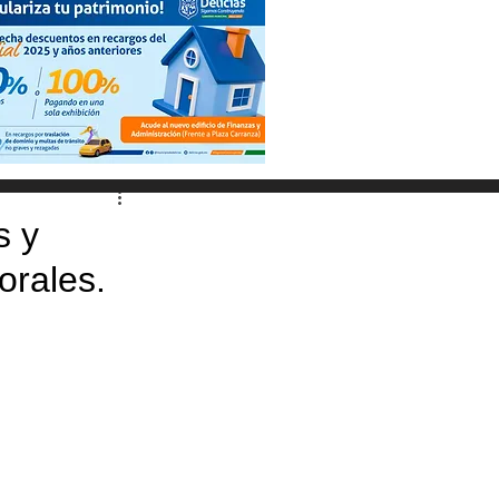
s y
orales.