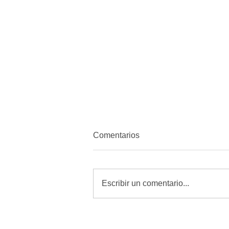
Comentarios
Escribir un comentario...
Revisar, curar y vigilar heridas
es la mejor defensa contra el