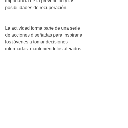
importancia de la prevención y las 
posibilidades de recuperación.
La actividad forma parte de una serie 
de acciones diseñadas para inspirar a 
los jóvenes a tomar decisiones 
informadas, manteniéndolos alejados 
de conductas de riesgo y motivándolos 
a construir un futuro lleno de 
posibilidades y entornos saludables.
Ver todo
Entradas recientes