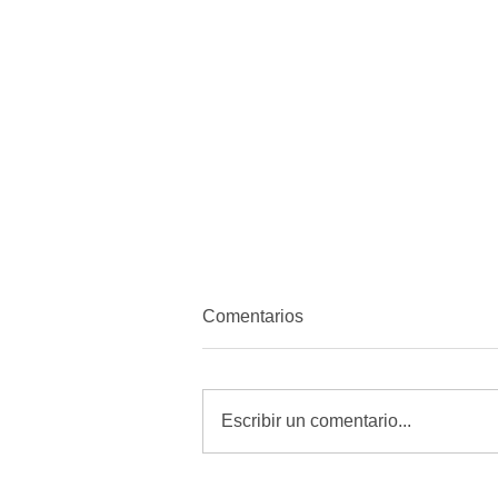
Comentarios
Escribir un comentario...
Revisar, curar y vigilar heridas