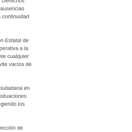
os Derechos 
 ausencias 
a continuidad 
ón Estatal de 
erativa a la 
te cualquier 
ite vacíos de 
ciudadana en 
situaciones 
giendo los 
rección de 