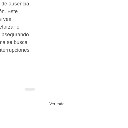
o de ausencia 
ón. Este 
e vea 
forzar el 
, asegurando 
rma se busca 
nterrupciones 
Ver todo