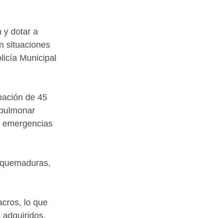
 y dotar a 
n situaciones 
icía Municipal 
pación de 45 
opulmonar 
de emergencias 
 quemaduras, 
acros, lo que 
 adquiridos.