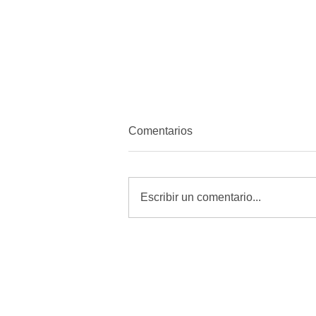
Comentarios
Escribir un comentario...
MORENA quiere amordazar a
periodistas con Reforma de
Telecomunicaciones: Alfredo
Chavez