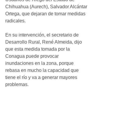
Chihuahua (Aurech), Salvador Alcántar 
Ortega, que dejaran de tomar medidas 
radicales.
En su intervención, el secretario de 
Desarrollo Rural, René Almeida, dijo 
que esta medida tomada por la 
Conagua puede provocar 
inundaciones en la zona, porque 
rebasa en mucho la capacidad que 
tiene el río y va a generar mayores 
problemas.
Recordó que se encontraban en plenas 
mesas de dialogo, esperando el 
comportamiento de las condiciones 
climáticas; se analizaban las 
cuestiones jurídicas del caso y una 