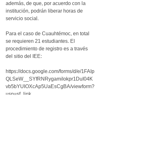
además, de que, por acuerdo con la 
institución, podrán liberar horas de 
servicio social. 
Para el caso de Cuauhtémoc, en total 
se requieren 21 estudiantes. El 
procedimiento de registro es a través 
del sitio del IEE: 
https://docs.google.com/forms/d/e/1FAIp
QLSeW__SYfRNRygamiIokpr1DuI04K
vb5bYUIOXcAp5UaEsCgBA/viewform?
usp=sf_link 
Mayores informes al teléfono: 625 164 
0982. Enviar currículum al correo: 
jlujang@ieechihuahu+a.org.mx