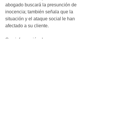
abogado buscará la presunción de 
inocencia; también señala que la 
situación y el ataque social le han 
afectado a su cliente.
Con información de: 
https://www.tiempo.com.mx
Ver todo
Entradas recientes