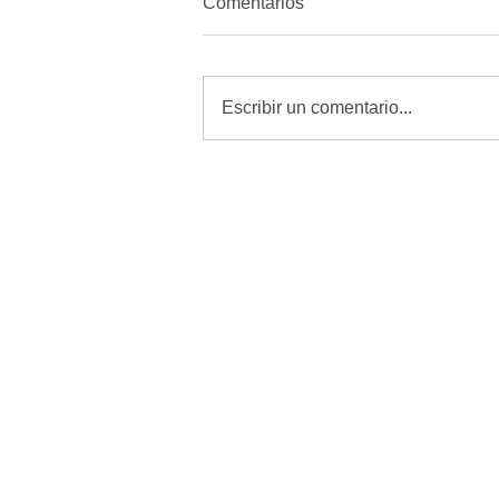
Comentarios
Escribir un comentario...
Localizan a mujer sin vida con
disparo en la cabeza cerca
del Campo 34