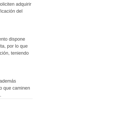
liciten adquirir 
icación del 
ento dispone 
a, por lo que 
ción, teniendo 
e además 
lo que caminen 
.