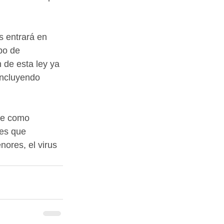
 entrará en 
po de 
 de esta ley ya 
incluyendo 
ue como 
es que 
ores, el virus 