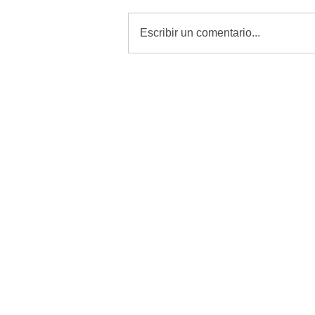
Escribir un comentario...
MORENA quiere amordazar a
periodistas con Reforma de
Telecomunicaciones: Alfredo
Chavez