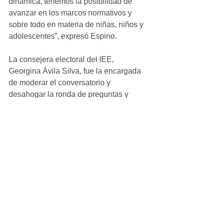
dinámica, tenemos la posibilidad de 
avanzar en los marcos normativos y 
sobre todo en materia de niñas, niños y 
adolescentes”, expresó Espino. 
La consejera electoral del IEE, 
Georgina Ávila Silva, fue la encargada 
de moderar el conversatorio y 
desahogar la ronda de preguntas y 
respuestas.
Entre tanto, en su mensaje de 
despedida, Ana María de la Rosa y 
Carpizo, secretaria ejecutiva de 
SIPINNA Estatal, precisó que los 
riesgos de vulneración de derechos 
son muy claros y que la ley por sí 
misma no es suficiente, es por ello que 
lo correcto sería que las imágenes de 