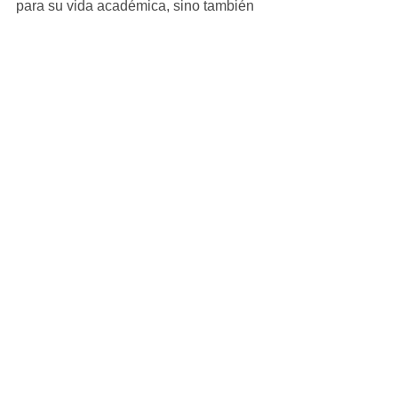
para su vida académica, sino también 
para su futuro profesional, pues se 
vuelven más competentes.
En el presídium se contó con la 
presencia de la síndica municipal Luly 
Mendoza. Entre las invitadas 
especiales acudió la maestra que 
impartió los cursos: Crystal Olivares.
Ver todo
Entradas recientes