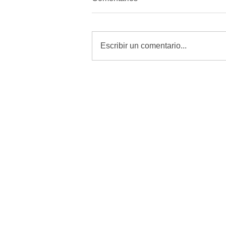
Escribir un comentario...
Revisar, curar y vigilar heridas
es la mejor defensa contra el
GBG: Desarrollo Rural