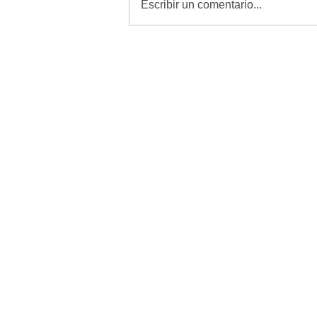
Escribir un comentario...
Revisar, curar y vigilar heridas
es la mejor defensa contra el
GBG: Desarrollo Rural