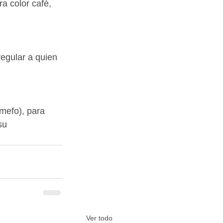
a color café, 
egular a quien 
mefo), para 
su 
Ver todo