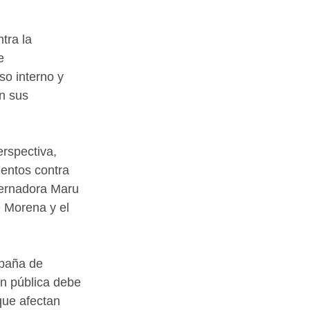
tra la 
e 
o interno y 
n sus 
rspectiva, 
entos contra 
bernadora Maru 
 Morena y el 
paña de 
n pública debe 
que afectan 