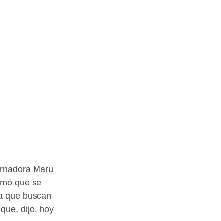
ernadora Maru 
rmó que se 
 la que buscan 
que, dijo, hoy 