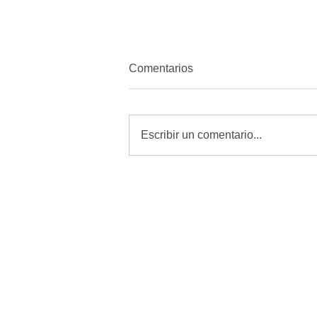
Comentarios
Escribir un comentario...
MORENA quiere amordazar a
periodistas con Reforma de
Telecomunicaciones: Alfredo
Chavez