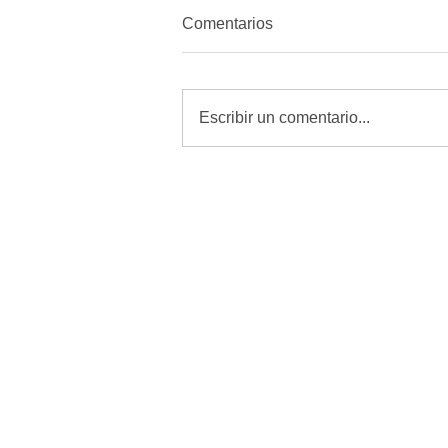
Comentarios
Escribir un comentario...
MORENA quiere amordazar a
periodistas con Reforma de
Telecomunicaciones: Alfredo
Chavez