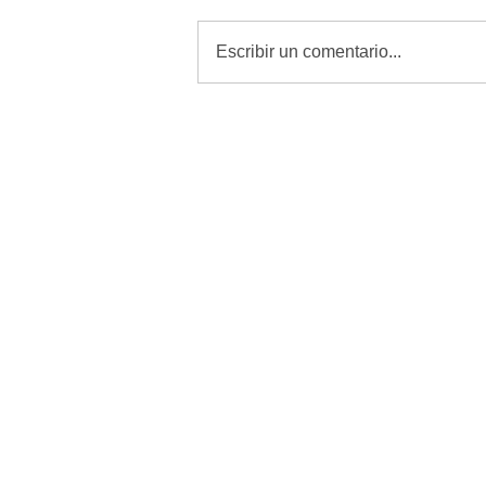
Escribir un comentario...
Revisar, curar y vigilar heridas
es la mejor defensa contra el
GBG: Desarrollo Rural