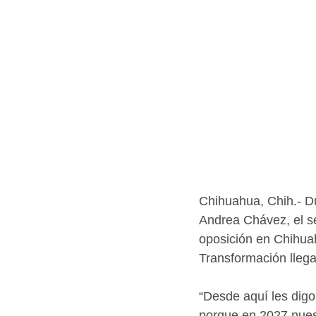
Chihuahua, Chih.- Du
Andrea Chávez, el s
oposición en Chihua
Transformación llega
“Desde aquí les dig
porque en 2027 nues