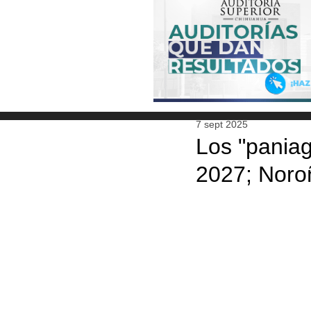
7 sept 2025
Los "pania
2027; Noro