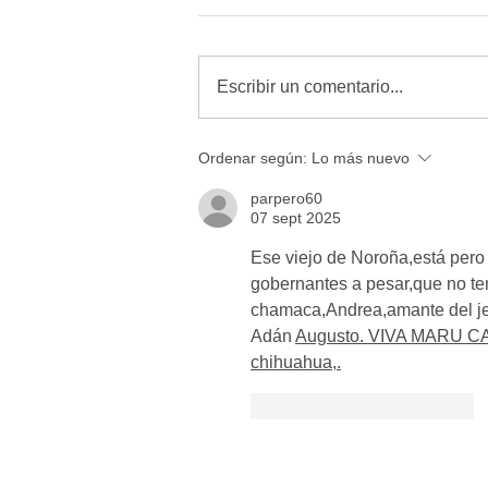
Escribir un comentario...
MORENA quiere amordazar a
Ordenar según:
Lo más nuevo
periodistas con Reforma de
Telecomunicaciones: Alfredo
parpero60
07 sept 2025
Chavez
Ese viejo de Noroña,está pero
gobernantes a pesar,que no te
chamaca,Andrea,amante del jefe
Adán 
Augusto. VIVA MARU CA
chihuahua,.
Me gusta
Reaccionar