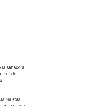
e la senadora 
cto a la 
a 
us maletas, 
van, tuvieron 