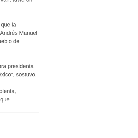
 que la 
e Andrés Manuel 
ueblo de 
ra presidenta 
xico”, sostuvo.
olenta, 
 que 