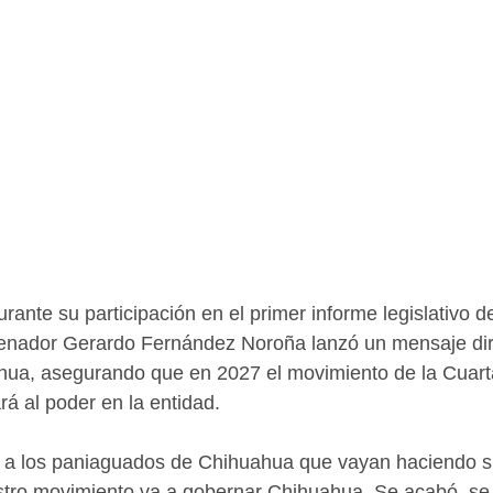
rante su participación en el primer informe legislativo d
enador Gerardo Fernández Noroña lanzó un mensaje dire
hua, asegurando que en 2027 el movimiento de la Cuart
rá al poder en la entidad.
o a los paniaguados de Chihuahua que vayan haciendo s
tro movimiento va a gobernar Chihuahua. Se acabó, se 