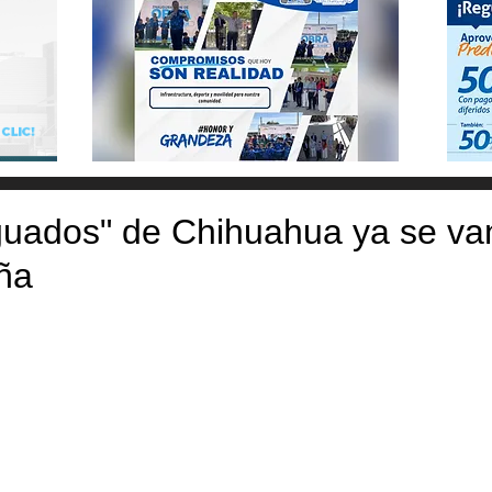
guados" de Chihuahua ya se va
ña