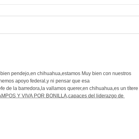
Beto Pérez entrega
Dicta
reconocimiento a Óscar Leos
mujer
por trabajo institucional
mill
 bien pendejo,en chihuahua,estamos Muy bien con nuestros 
nemos apoyo federal,y ni pensar que esa 
 de la barredora,la vallamos querer,en chihuahua,es un títere
MPOS Y VIVA POR BONILLA,capaces del liderazgo de 