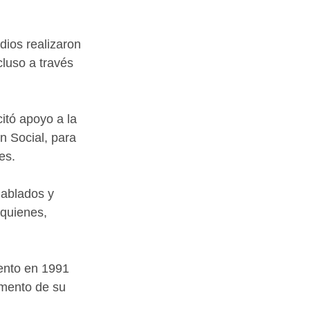
ios realizaron 
cluso a través 
itó apoyo a la 
n Social, para 
es.
hablados y 
 quienes, 
ento en 1991 
mento de su 