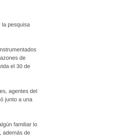
r la pesquisa
instrumentados 
Razones de 
vida el 30 de 
res, agentes del 
ó junto a una 
gún familiar lo 
a, además de 