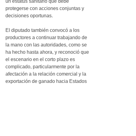
un estatus sanitario que debe 
protegerse con acciones conjuntas y 
decisiones oportunas.
El diputado también convocó a los 
productores a continuar trabajando de 
la mano con las autoridades, como se 
ha hecho hasta ahora, y reconoció que 
el escenario en el corto plazo es 
complicado, particularmente por la 
afectación a la relación comercial y la 
exportación de ganado hacia Estados 
Unidos. No obstante, afirmó que el 
esfuerzo debe mantenerse para 
conservar las condiciones sanitarias 
que distinguen a Chihuahua en el 
sector pecuario.