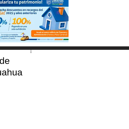
 de
huahua