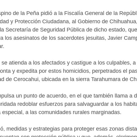
pino de la Peña pidió a la Fiscalía General de la Repúbli
idad y Protección Ciudadana, al Gobierno de Chihuahua,
 la Secretaría de Seguridad Pública de dicho estado, que
 los asesinatos de los sacerdotes jesuitas, Javier Cam
r.
se atienda a los afectados y castigue a los culpables, a 
pronta y expedita por estos homicidios, perpetrados el pa
dad de Cerocahui, ubicada en la sierra Tarahumara de C
pulsa un punto de acuerdo, en el que también llama a d
uridada redoblar esfuerzos para salvaguardar a los habit
 especial, a las comunidades rurales marginadas.
zó, medidas y estrategias para proteger esas zonas dista
 cuentan con protección pública y que, además, elcrime