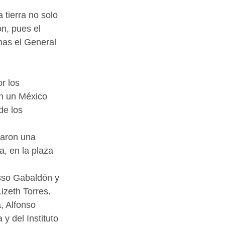
 tierra no solo 
ón, pues el 
mas el General 
r los 
on un México 
de los 
taron una 
, en la plaza 
sso Gabaldón y 
izeth Torres.
, Alfonso 
y del Instituto 