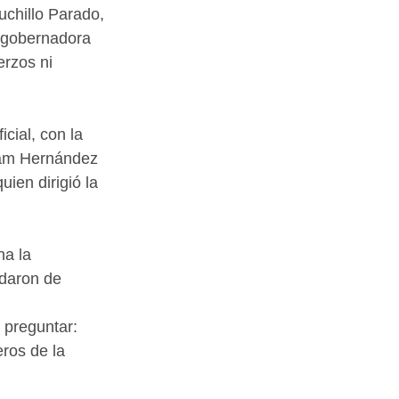
chillo Parado, 
a gobernadora 
rzos ni 
cial, con la 
riam Hernández 
ien dirigió la 
ha la 
daron de 
 preguntar: 
ros de la 