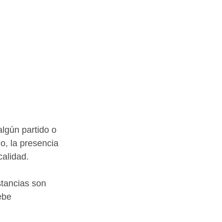
algún partido o 
o, la presencia 
alidad. 
tancias son 
ebe 