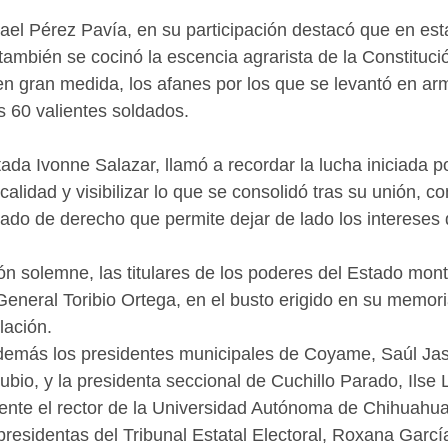
ael Pérez Pavía, en su participación destacó que en esta
 también se cocinó la escencia agrarista de la Constituci
 en gran medida, los afanes por los que se levantó en ar
s 60 valientes soldados. 
ada Ivonne Salazar, llamó a recordar la lucha iniciada po
calidad y visibilizar lo que se consolidó tras su unión, c
ado de derecho que permite dejar de lado los intereses 
ión solemne, las titulares de los poderes del Estado mon
General Toribio Ortega, en el busto erigido en su memoria
lación.
además los presidentes municipales de Coyame, Saúl Ja
bio, y la presidenta seccional de Cuchillo Parado, Ilse L
nte el rector de la Universidad Autónoma de Chihuahua
esidentas del Tribunal Estatal Electoral, Roxana García 