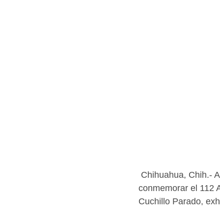
 Chihuahua, Chih.- Al participar en la sesión solemne del Congreso del Estado, para 
conmemorar el 112 An
Cuchillo Parado, exho