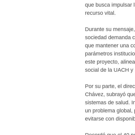
que busca impulsar l
recurso vital.
Durante su mensaje,
sociedad demanda cam
que mantener una co
parámetros instituci
este proyecto, aline
social de la UACH y 
Por su parte, el dir
Chávez, subrayó que
sistemas de salud. In
un problema global, 
evitarse con disponib
Recordó que el 40 po