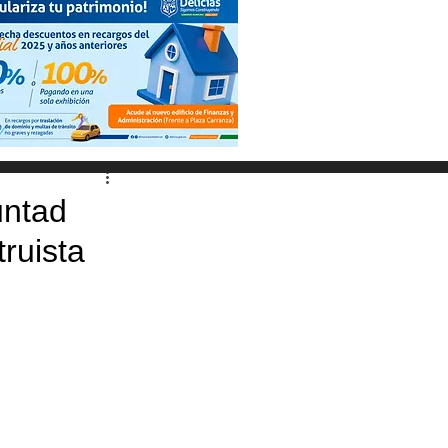
untad
truista