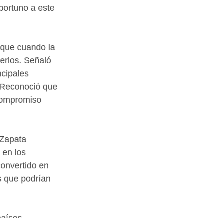
portuno a este 
 que cuando la 
erlos. Señaló 
cipales 
. Reconoció que 
 compromiso 
 Zapata 
en los 
convertido en 
s que podrían 
países 