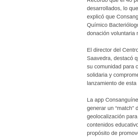
desarrollados, lo qu
explicó que Consang
Químico Bacteriólogo
donación voluntaria 
El director del Centr
Saavedra, destacó qu
su comunidad para con
solidaria y compromet
lanzamiento de esta 
La app Consanguíneos
generar un “match” di
geolocalización para
contenidos educativo
propósito de promove