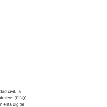
d civil, la 
uímicas (FCQ), 
ienta digital 