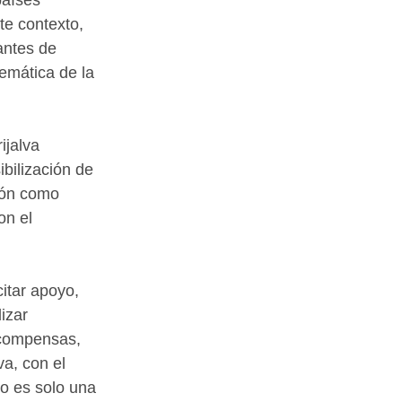
te contexto, 
antes de 
emática de la 
ijalva 
bilización de 
ción como 
on el 
itar apoyo, 
izar 
ecompensas, 
a, con el 
o es solo una 