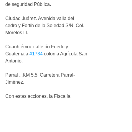
de seguridad Pública.
Ciudad Juárez. Avenida valla del  
cedro y Fortín de la Soledad S/N, Col. 
Morelos III.
Cuauhtémoc calle río Fuerte y 
Guatemala 
#1734
 colonia Agrícola San 
Antonio. 
Parral ...KM 5.5. Carretera Parral- 
Jiménez.
Con estas acciones, la Fiscalía 
General del Estado a través de la 
Dirección de Servicios Periciales y 
Ciencias Forenses busca dar 
tranquilidad y paz a aquellas personas 
que lamentablemente sufrieron la 