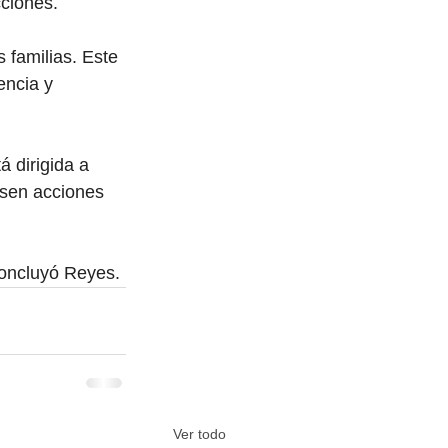
cciones.
 familias. Este 
encia y 
 dirigida a 
lsen acciones 
 concluyó Reyes.
Ver todo