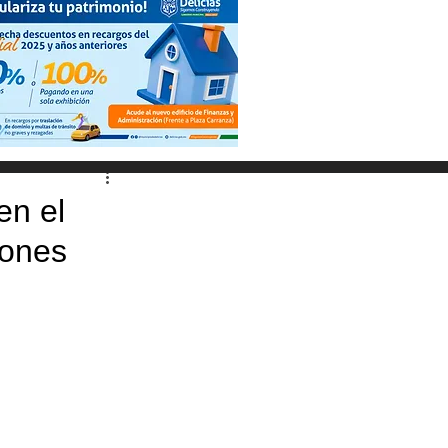
en el
iones