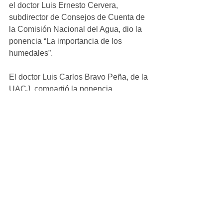
el doctor Luis Ernesto Cervera, 
subdirector de Consejos de Cuenta de 
la Comisión Nacional del Agua, dio la 
ponencia “La importancia de los 
humedales”.
El doctor Luis Carlos Bravo Peña, de la 
UACJ, compartió la ponencia 
“Panorama de la sequía y el cambio 
climático en la región de Cuauhtémoc, 
Chihuahua. Finalmente, el doctor 
Alberto Lapón, de Profauna, A. C., guió 
a los estudiantes en una dinámica 
sobre monitoreo de fauna mediante el 
uso de trampas y binoculares.
En el presídium estuvieron presentes la 
síndica municipal Lourdes Mendoza; el 
regidor presidente de la Comisión de 