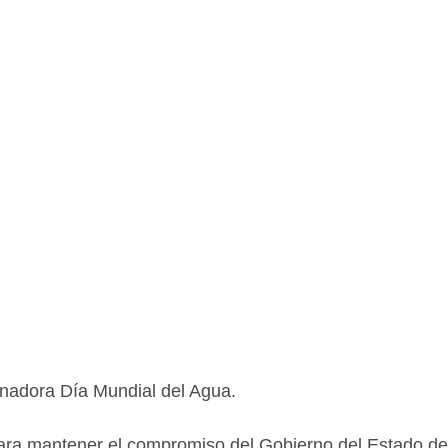
adora Día Mundial del Agua. 
ra mantener el compromiso del Gobierno del Estado de ll