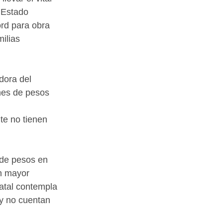
 Estado 
rd para obra 
ilias 
dora del 
nes de pesos 
 
e no tienen 
 de pesos en 
n mayor 
tatal contempla 
oy no cuentan 