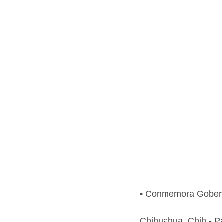
• Conmemora Gobern
Chihuahua, Chih.- Pa