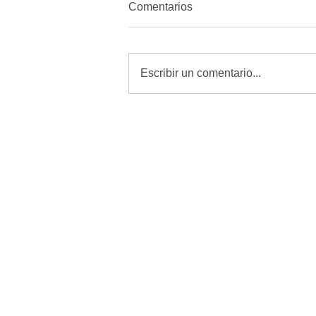
Comentarios
Escribir un comentario...
Revisar, curar y vigilar heridas
es la mejor defensa contra el
GBG: Desarrollo Rural