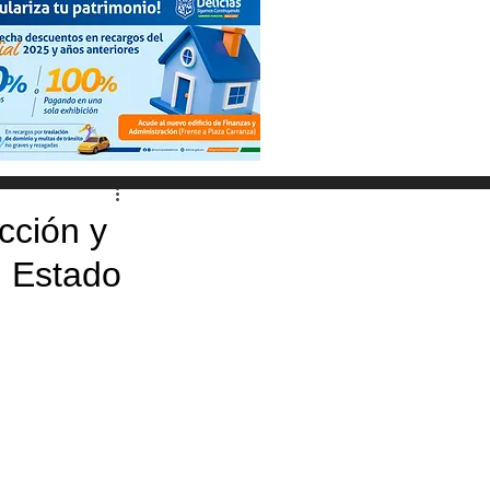
cción y
l Estado