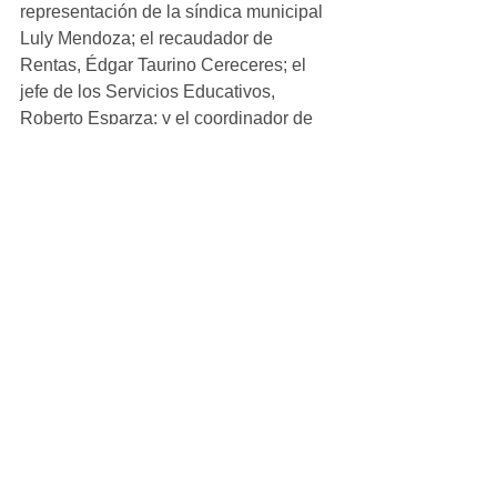
representación de la síndica municipal 
Luly Mendoza; el recaudador de 
Rentas, Édgar Taurino Cereceres; el 
jefe de los Servicios Educativos, 
Roberto Esparza; y el coordinador de 
Educación Región Noroeste, Jorge 
Luis Romo.
Ver todo
Entradas recientes