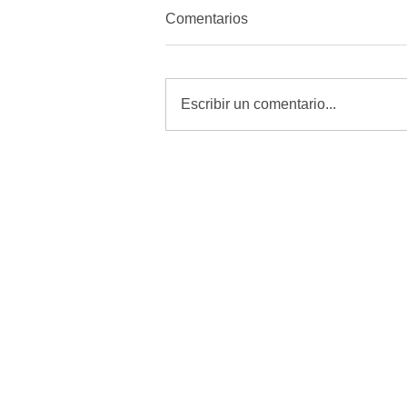
Comentarios
Escribir un comentario...
Revisar, curar y vigilar heridas
es la mejor defensa contra el
GBG: Desarrollo Rural