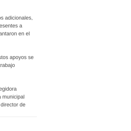
s adicionales, 
resentes a 
antaron en el 
estos apoyos se 
trabajo 
egidora 
a municipal 
director de 